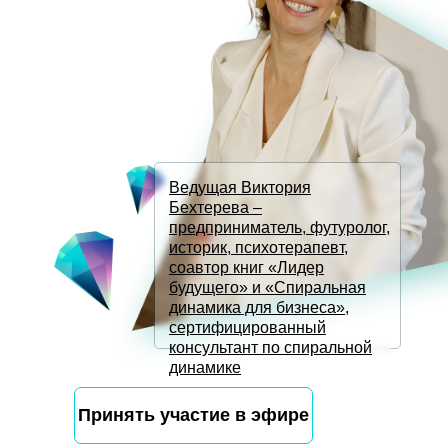
Ведущая
Виктория
Бехтерева
–
предприниматель, футуролог,
историк, психотерапевт,
соавтор книг «Лидер
будущего» и «Спиральная
динамика для бизнеса»,
сертифицированный
консультант по спиральной
динамике
Принять участие в эфире