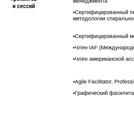
менеджмента
и сессий
•Сертифицированный по
методологии спирально
•Сертифицированный м
•Член IAF (Международ
•Член американской ас
•Agile Facilitator, Profe
•Графический фасилитатор