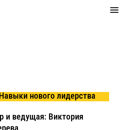
Навыки нового лидерства
р и ведущая: Виктория
ерева