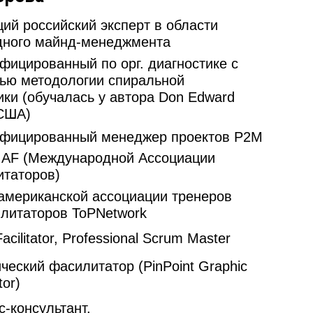
ий российский эксперт в области
дного майнд-менеджмента
фицированный по орг. диагностике с
ью методологии спиральной
ки (обучалась у автора Don Edward
 США)
ифицированный менеджер проектов P2M
IAF (Международной Ассоциации
итаторов)
американской ассоциации тренеров
литаторов ToPNetwork
Facilitator, Professional Scrum Master
ческий фасилитатор (PinPoint Graphic
tor)
с-консультант.