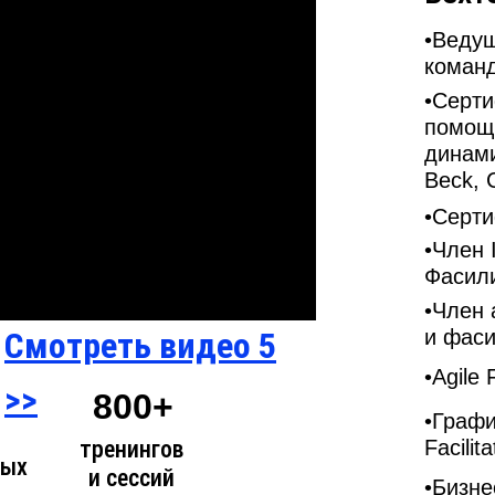
•Ведущ
коман
•Серти
помощ
динами
Beck,
•Серт
•Член 
Фасил
•Член 
Смотреть видео 5
и фаси
•Agile 
>>
800+
•Графи
тренингов
Facilita
вых
и сессий
•Бизне