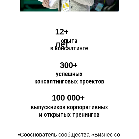
опыт
16+
12+
тренера-консультант
опыта
лет
в консалтинге
лет
успешных
200+
300+
консалтинговых прое
успешных
консалтинговых проектов
800+
тренингов и сессий
100 000+
выпускников корпоративных
и
и открытых тренингов
,
16+
•Сооснователь сообщества «Бизнес со