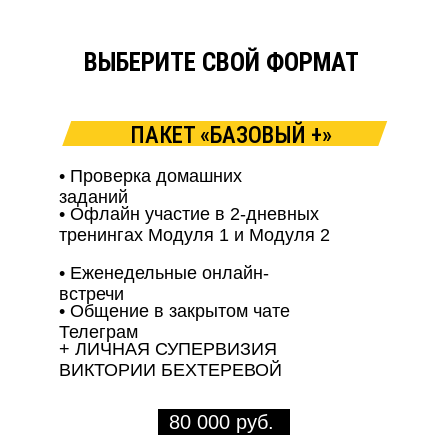
ВЫБЕРИТЕ СВОЙ ФОРМАТ
ПАКЕТ «БАЗОВЫЙ +»
й проекта
• Проверка домашних
заданий
ХТЕРЕВ
• Офлайн участие в 2-дневных
тренингах Модуля 1 и Модуля 2
ес со
• Еженедельные онлайн-
ой компании «Правила игры».
встречи
• Общение в закрытом чате
Телеграм
стике с помощью методологии
+ ЛИЧНАЯ СУПЕРВИЗИЯ
но у автора Don Edward Beck,
ВИКТОРИИ БЕХТЕРЕВОЙ
80 000 руб.
в «бирюзовых»