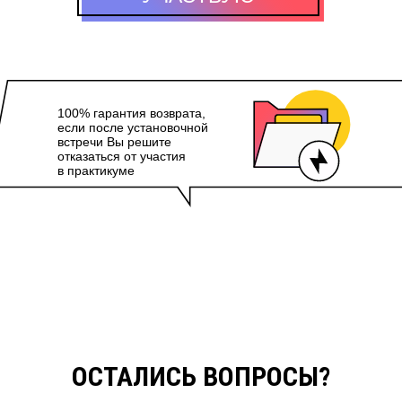
ВСЕХ,
100% гарантия возврата,
если после установочной
встречи Вы решите
отказаться от участия
в практикуме
КОВОДИТЕЛЕЙ, А ТАКЖЕ ТЕХ,
 ОБСУЖДЕНИЯ ПРОЕКТОВ.
ОМАНДАМИ.
ПРИГЛАШАЕМ РУКОВОДИТ
ТЕХ, КТО ПРОВОДИТ ВСТ
ОСТАЛИСЬ ВОПРОСЫ?
ников 40
ВСЕХ, К