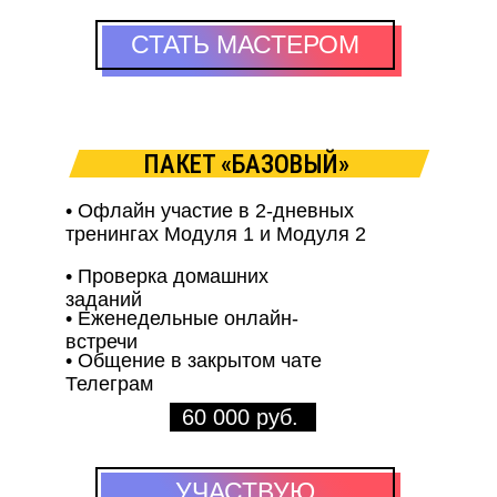
30
СТАТЬ МАСТЕРОМ
зданий за 7
успеш
консалтингов
я. Правила
ПАКЕТ «БАЗОВЫЙ»
100 0
выпускников кор
• Офлайн участие в 2-дневных
ниг-
открытых тр
тренингах Модуля 1 и Модуля 2
леров:
• Проверка домашних
заданий
• Еженедельные онлайн-
встречи
Ма
ВИЯ
• Общение в закрытом чате
Телеграм
че
ПРИГЛАШАЕМ РУКОВОД
60 000 руб.
ТЕХ, КТО ПРОВОДИТ 
УЧАСТВУЮ