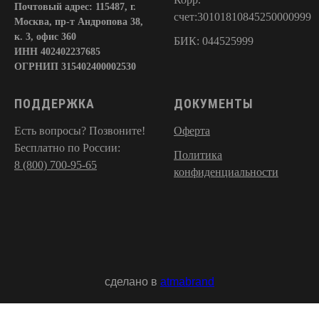
Почтовый адрес: 115487, г.
счет:30101810845250000999
Москва, пр-т Андропова 38,
к. 3, офис 360
БИК: 044525999
ИНН 402402237685
 +»
ОГРНИП 315402400002530
ПОДДЕРЖКА
ДОКУМЕНТЫ
Есть вопросы? Позвоните!
Оферта
Бесплатно по России:
Политика
8 (800) 700-95-65
конфиденциальности
сделано в
atmabrand