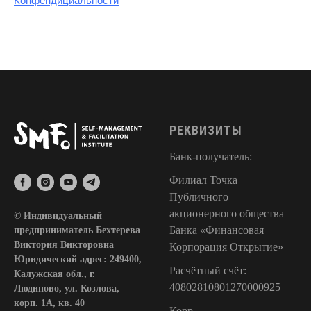
Конфендициальности
айн-встречи
• Еженедельные онла
ом чате Телеграм
• Общение в закрыто
РЕКВИЗИТЫ
Банк-получатель:
• Офлайн участие в 2-
Филиал Точка
тренингах Модуля 1 и 
Публичного
акционерного общества
© Индивидуальный
• Проверка домашних 
Банка «Финансовая
предприниматель Бехтерева
Т
Виктория Викторовна
Корпорация Открытие»
• Еженедельные онлай
Юридический адрес: 249400,
Расчётный счёт:
Калужская обл., г.
40802810801270000925
• Общение в закрытом 
Людиново, ул. Козлова,
корп. 1А, кв. 40
Корр.