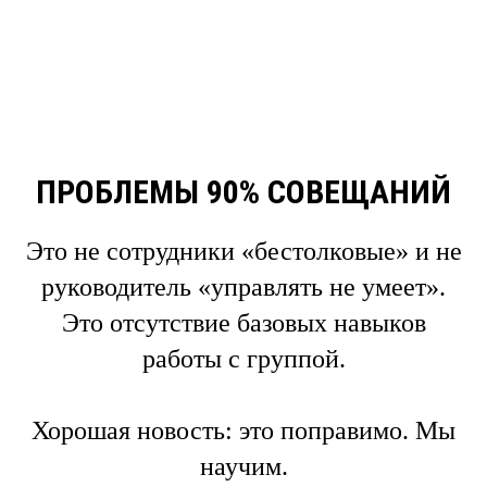
Как готовить, пров
МОДУЛЬ 1. ЯНВАРЬ
2020
ПРОБЛЕМЫ 90% СОВЕЩАНИЙ
Это не сотрудники «бестолковые» и не
2 МОДУЛЯ ПО 2 ДН
руководитель «управлять не умеет».
СМЫСЛ. ДРАЙВ. Р
Это отсутствие базовых навыков
работы с группой.
и доводить до резу
Хорошая новость: это поправимо. Мы
УЛЬТАТ
совещания, сессии
научим.