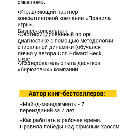
опыт
смыслом».
лет
тренера-консультанта
•Управляющий партнер
консалтинговой компании «Правила
200+
игры».
Бизнес-консультант
успешных
•Сертифицированный по орг.
диагностике с помощью методологии
консалтинговых проектов
спиральной динамики (обучался
лично у автора Don Edward Beck,
800+
USA)
•Исследователь опыта десятков
тренингов и сессий
«бирюзовых» компаний
c
Автор книг-бестселлеров:
«Майнд-менеджмент» - 7
переизданий за 7 лет
«Как работать в рабочее время.
Правила победы над офисным хаосом