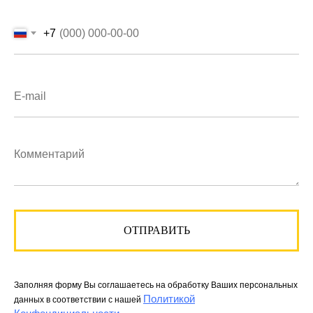
+7
СТАТЬ МАСТЕРОМ
а,
ной
азаться
УЧАСТВУЮ
С
ОТПРАВИТЬ
2-
• Офлайн участие в 
Модуля 1
тренингах Модуля 1 
Заполняя форму Вы соглашаетесь на обработку Ваших персональных
их заданий
Политикой
данных в соответствии с нашей
• Проверка домашних